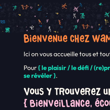
Bienvenue chez WAM
Ici on vous accueille tous et to
Pour
{ le plaisir / le défi / (
se révéler }
.
Vous y trouverez un
{ bienveillance, éc