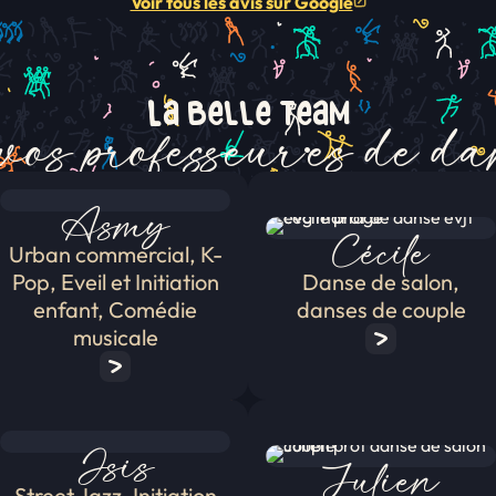
Voir tous les avis sur Google
(ouvre un nouvel onglet)
u
r
5
La belle team
vos professeur·es de d
Asmy
Cécile
Urban commercial, K-
Pop, Eveil et Initiation
Danse de salon,
enfant, Comédie
danses de couple
musicale
Isis
Julien
Street Jazz, Initiation