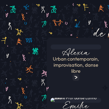
u
r
5
de 
Alexia
Urban contemporain,
improvisation, danse
libre
Emilie