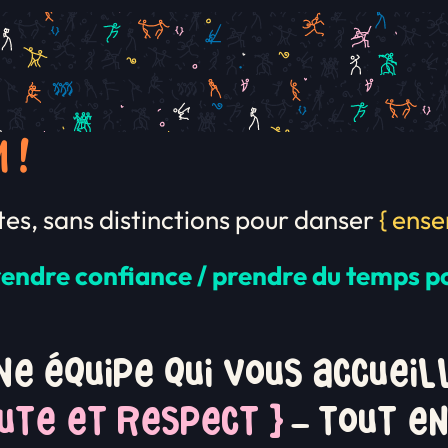
 !
utes, sans distinctions pour danser
{ ense
re)prendre confiance / prendre du temps p
e équipe qui vous accuei
oute et respect }
– tout en