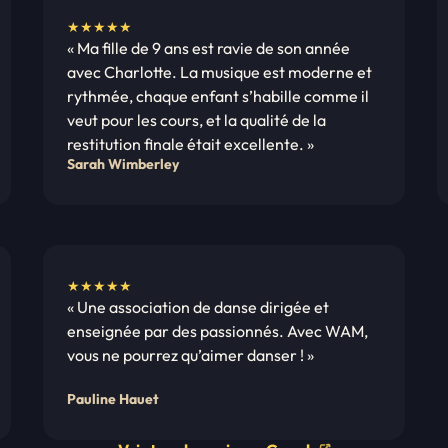
N
★★★★★
« Ma fille de 9 ans est ravie de son année
o
avec Charlotte. La musique est moderne et
t
rythmée, chaque enfant s’habille comme il
e
veut pour les cours, et la qualité de la
:
restitution finale était excellente. »
5
Sarah Wimberley
s
u
r
5
N
★★★★★
« Une association de danse dirigée et
o
enseignée par des passionnés. Avec WAM,
t
vous ne pourrez qu’aimer danser ! »
e
:
Pauline Hauet
5
s