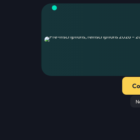
Co
No