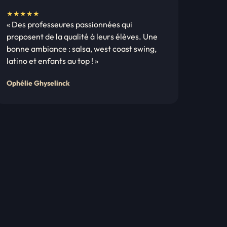
N
★★★★★
« Des professeures passionnées qui
o
proposent de la qualité à leurs élèves. Une
t
bonne ambiance : salsa, west coast swing,
e
latino et enfants au top ! »
:
5
Ophélie Ghyselinck
s
u
r
5