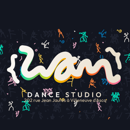
École de dan
202 rue Jean Jaurès à Villeneuve d'Ascq