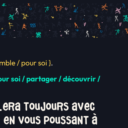
mble / pour soi }
.
our soi / partager / découvrir /
llera toujours avec
 en vous poussant à