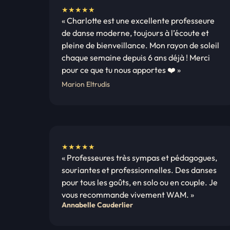
N
★★★★★
« Charlotte est une excellente professeure
o
de danse moderne, toujours à l’écoute et
t
pleine de bienveillance. Mon rayon de soleil
e
chaque semaine depuis 6 ans déjà ! Merci
:
pour ce que tu nous apportes ❤️ »
5
Marion Eltrudis
s
u
r
5
N
★★★★★
« Professeures très sympas et pédagogues,
o
souriantes et professionnelles. Des danses
t
pour tous les goûts, en solo ou en couple. Je
e
vous recommande vivement WAM. »
:
Annabelle Cauderlier
5
s