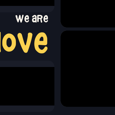
We are
ove